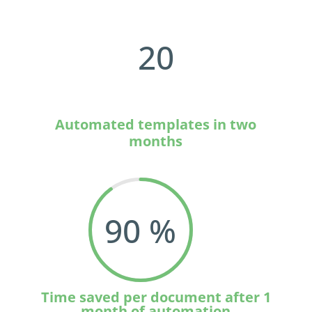
20
Dodajte svojmu podnikaniu silu
vďaka informáciam, školeniam a
energii od organizácií, ktoré sa s
vami radi podelia o svoje úspechy.
Automated templates in two
months
Vstupenka zadarmo
Watch 2025 Recap
90
%
T
ime saved per document after 1
month of automation